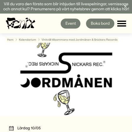
Fortsätt
Vill du vara den första som blir inbjuden till livespelningar, vernissage
och annat kul? Prenumerera på vårt nyhetsbrev genom att klicka här!
till
innehållet
Event
Boka bord
Hem
Kalendarium
Vinkväll tillsammans med Jordmånen & Snickars Records
Lördag 10/05