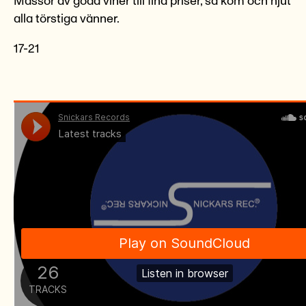
Massor av goda viner till fina priser, så kom och njut
alla törstiga vänner.
17-21