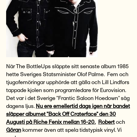
När The BottleUps släppte sitt senaste album 1985
hette Sveriges Statsminister Olof Palme. Fem och
tjugofemöringar upphörde att gälla och Lill Lindfors
tappade kjolen som programledare för Eurovision.
Det var i det Sverige ”Frantic Saloon Hoedown” såg
dagens ljus.
Nu ere emellertid dags igen när bandet
släpper albumet ”Back Off Craterface” den 30
Augusti på Riche Fenix mellan 16-20.
Robert
och
Göran
kommer även att spela tidstypisk vinyl. Vi