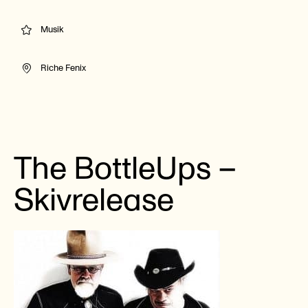
Musik
Riche Fenix
The BottleUps –
Skivrelease