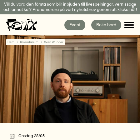
Fortsätt
Vill du vara den första som blir inbjuden till livespelningar, vernissage
och annat kul? Prenumerera på vårt nyhetsbrev genom att klicka här!
till
innehållet
Event
Boka bord
Hem
Kalendarium
Sven Wunder
Onsdag 28/05