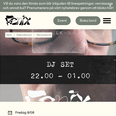
Fortsätt
Vill du vara den första som blir inbjuden till livespelningar, vernissage
och annat kul? Prenumerera på vårt nyhetsbrev genom att klicka här!
till
innehållet
Event
Boka bord
Hem
Kalendarium
Stereokanal
Fredag 8/08