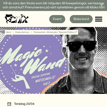
Fortsätt
Vill du vara den första som blir inbjuden till livespelningar, vernissage
och annat kul? Prenumerera på vårt nyhetsbrev genom att klicka här!
till
innehållet
Event
Boka bord
Hem
Kalendarium
Relasefest -Matsoaka ”Special Edition 2”
Torsdag 23/04