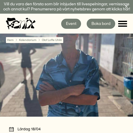
Fortsätt
Vill du vara den första som blir inbjuden till livespelningar, vernissage
och annat kul? Prenumerera på vårt nyhetsbrev genom att klicka här!
till
innehållet
Event
Boka bord
Hem
Kalendarium
Olof Loffe Uhlin
Lördag 18/04