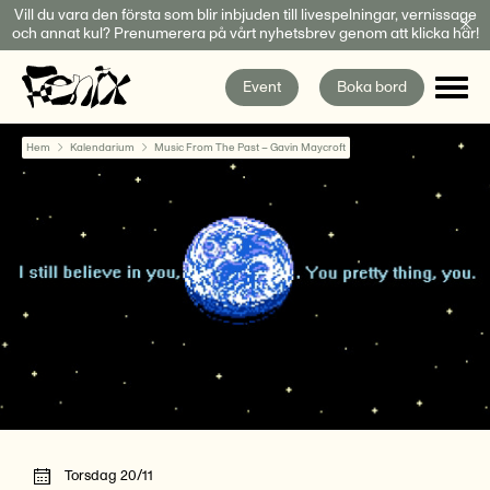
Fortsätt
Vill du vara den första som blir inbjuden till livespelningar, vernissage
och annat kul? Prenumerera på vårt nyhetsbrev genom att klicka här!
till
innehållet
Event
Boka bord
Hem
Kalendarium
Music From The Past – Gavin Maycroft
Torsdag 20/11