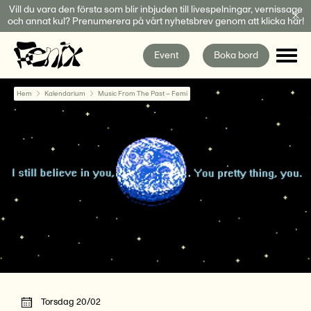
Fortsätt
Vill du vara den första som blir inbjuden till livespelningar, vernissage
och annat kul? Prenumerera på vårt nyhetsbrev genom att klicka här!
till
innehållet
Event
Boka bord
Hem
Kalendarium
Music From The Past – Femi
Torsdag 20/02