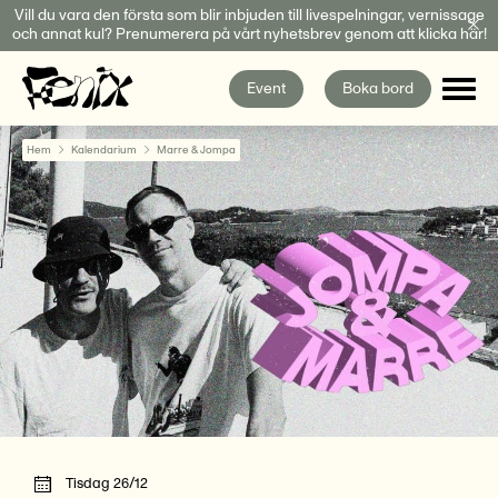
Fortsätt
Vill du vara den första som blir inbjuden till livespelningar, vernissage
och annat kul? Prenumerera på vårt nyhetsbrev genom att klicka här!
till
innehållet
Event
Boka bord
Hem
Kalendarium
Marre & Jompa
Tisdag 26/12