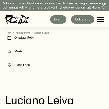
Fortsätt
Vill du vara den första som blir inbjuden till livespelningar, vernissage
och annat kul? Prenumerera på vårt nyhetsbrev genom att klicka här!
till
innehållet
Event
Boka bord
Hem
Kalendarium
Luciano Leiva
Onsdag 17/04
Musik
Riche Fenix
Luciano Leiva