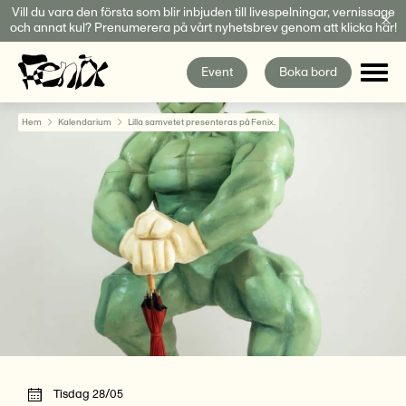
Fortsätt
Vill du vara den första som blir inbjuden till livespelningar, vernissage
och annat kul? Prenumerera på vårt nyhetsbrev genom att klicka här!
till
innehållet
Event
Boka bord
Hem
Kalendarium
Lilla samvetet presenteras på Fenix.
Tisdag 28/05