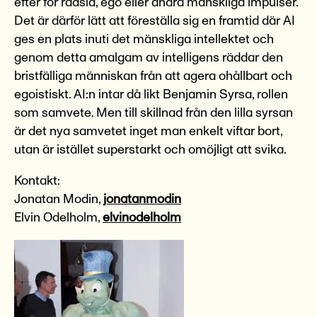
efter för rädsla, ego eller andra mänskliga impulser.
Det är därför lätt att föreställa sig en framtid där AI
ges en plats inuti det mänskliga intellektet och
genom detta amalgam av intelligens räddar den
bristfälliga människan från att agera ohållbart och
egoistiskt. AI:n intar då likt Benjamin Syrsa, rollen
som samvete. Men till skillnad från den lilla syrsan
är det nya samvetet inget man enkelt viftar bort,
utan är istället superstarkt och omöjligt att svika.
Kontakt:
Jonatan Modin,
jonatanmodin
Elvin Odelholm,
elvinodelholm