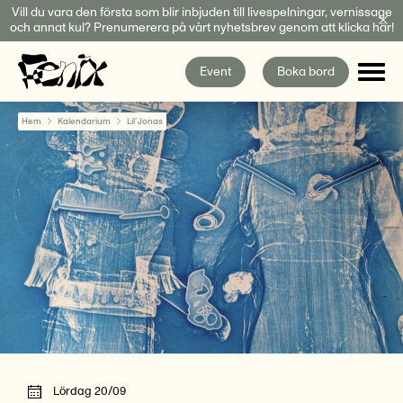
Fortsätt
Vill du vara den första som blir inbjuden till livespelningar, vernissage
och annat kul? Prenumerera på vårt nyhetsbrev genom att klicka här!
till
innehållet
Event
Boka bord
Hem
Kalendarium
Lil´Jonas
Lördag 20/09