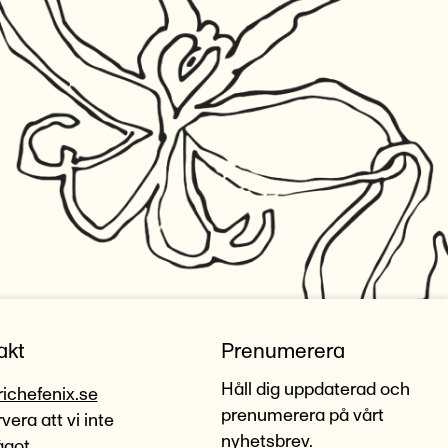
akt
Prenumerera
Håll dig uppdaterad och
richefenix.se
prenumerera på vårt
era att vi inte
nyhetsbrev.
ågot