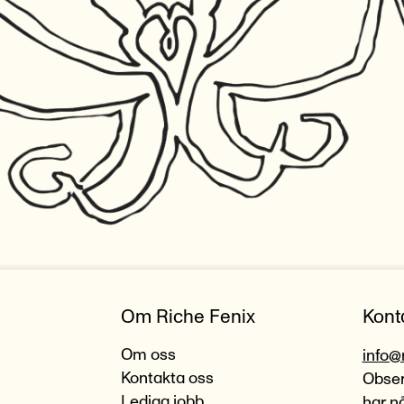
Om Riche Fenix
Kont
Om oss
info@
Kontakta oss
Observ
Lediga jobb
har n