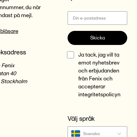
onnummer, du når
ndast på mejl.
lblåsare
Skicka
ksadress
Ja tack, jag vill ta
emot nyhetsbrev
 Fenix
och erbjudanden
tan 40
från Fenix och
 Stockholm
accepterar
integritetspolicyn
Välj språk
Svenska