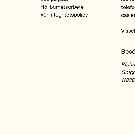
Hållbarhetsarbete
telef
Vår integritetspolicy
oss e
Visse
Besö
Riche
Götga
11826