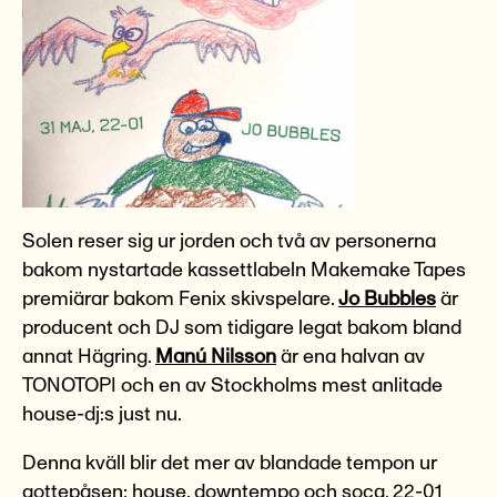
Solen reser sig ur jorden och två av personerna
bakom nystartade kassettlabeln Makemake Tapes
premiärar bakom Fenix skivspelare.
Jo Bubbles
är
producent och DJ som tidigare legat bakom bland
annat Hägring.
Manú Nilsson
är ena halvan av
TONOTOPI och en av Stockholms mest anlitade
house-dj:s just nu.
Denna kväll blir det mer av blandade tempon ur
gottepåsen: house, downtempo och soca. 22-01