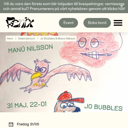
Fortsätt
Vill du vara den första som blir inbjuden till livespelningar, vernissage
och annat kul? Prenumerera på vårt nyhetsbrev genom att klicka här!
till
innehållet
Event
Boka bord
Hem
Kalendarium
Jo Bubbles & Manú Nilsson
Fredag 31/05