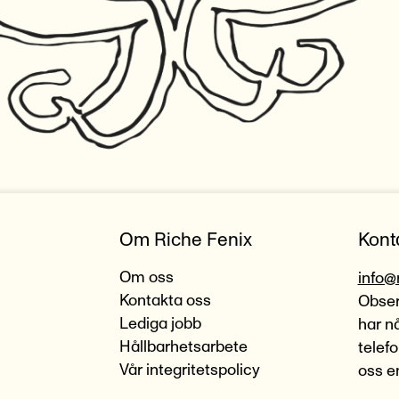
Om Riche Fenix
Kont
Om oss
info@
Kontakta oss
Observ
Lediga jobb
har n
Hållbarhetsarbete
telef
Vår integritetspolicy
oss e