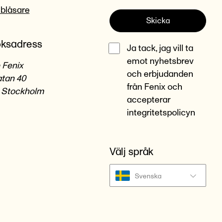
lblåsare
Skicka
ksadress
Ja tack, jag vill ta
emot nyhetsbrev
 Fenix
och erbjudanden
tan 40
från Fenix och
 Stockholm
accepterar
integritetspolicyn
Välj språk
Svenska