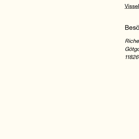
Visse
Besö
Riche
Götga
11826