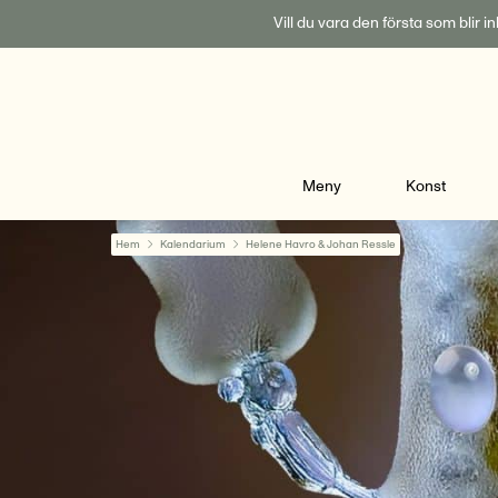
Fortsätt
Vill du vara den första som blir 
till
innehållet
Meny
Konst
Hem
Kalendarium
Helene Havro & Johan Ressle