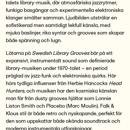
talets library-musik, där atmosfäriska jazzrytmer,
funkiga basgångar och experimentella elektroniska
klanger smälter samman. Ljudbilden utstrålar en
sofistikerad men samtidigt lekfull känsla, med
mjuka baslinjer, rika syntar och grooves som skapar
både spänning och lugn.
Låtarna på
Swedish Library Grooves
bär på ett
expansivt, instrumentalt sound som definierade
library-musiken under 1970-talet – en period
präglad av jazz-funk och elektroniska quirks. Här
hörs tydliga influenser från Herbie Hancocks
Head
Hunters
, och musiken har den kosmiska känslan
man får från dusty grooves hjältar som Lonnie
Liston Smith och Placebo (Marc Moulin). Falk &
Klous stil är både retro och nyskapande, perfekt för
den som uppskattar både okända soundtrack och
moderna instrumentala utforskningar.