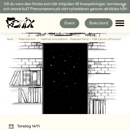
Fortsätt
Vill du vara den första som blir inbjuden till livespelningar, vernissage
och annat kul? Prenumerera på vårt nyhetsbrev genom att klicka här!
till
innehållet
Event
Boka bord
Hem
Kalendarium
Hattrick Innovations – Release Party + ”F&K Library off-hours”
Torsdag 14/11