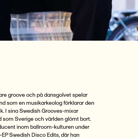
are groove och på dansgolvet spelar
änd som en musikarkeolog förklarar den
ik. I sina Swedish Grooves-mixar
 som Sverige och världen glömt bort.
ducent inom ballroom-kulturen under
t-EP Swedish Disco Edits, där han