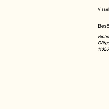
Visse
Besö
Riche
Götga
11826