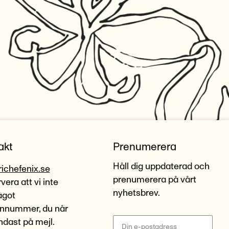
akt
Prenumerera
Håll dig uppdaterad och
richefenix.se
prenumerera på vårt
era att vi inte
nyhetsbrev.
ågot
onnummer, du når
ndast på mejl.