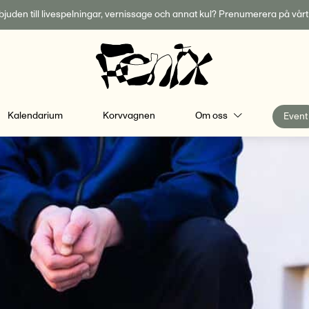
inbjuden till livespelningar, vernissage och annat kul? Prenumerera på vår
Kalendarium
Korvvagnen
Om oss
Event