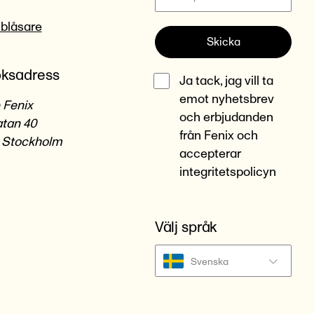
lblåsare
Skicka
ksadress
Ja tack, jag vill ta
emot nyhetsbrev
 Fenix
och erbjudanden
tan 40
från Fenix och
 Stockholm
accepterar
integritetspolicyn
Välj språk
Svenska