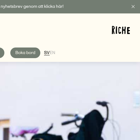
t nyhetsbrev genom att klicka här!
Boka bord
SV
EN