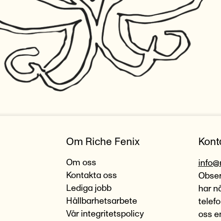
Om Riche Fenix
Kont
Om oss
info@
Kontakta oss
Observ
Lediga jobb
har n
Hållbarhetsarbete
telef
Vår integritetspolicy
oss e