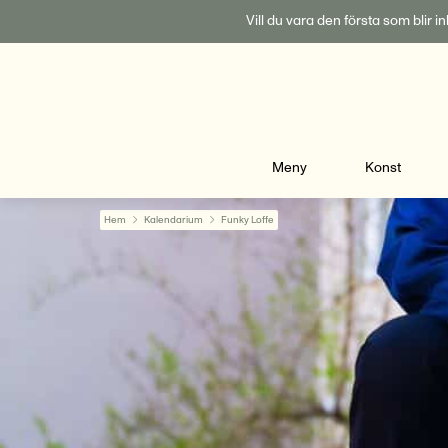
Fortsätt
Vill du vara den första som blir 
till
innehållet
Meny
Konst
Hem
Kalendarium
Funky Loffe