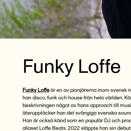
Funky Loffe
Funky Loffe
är en av pionjärerna inom svensk r
han disco, funk och house från hela världen. K
beskrivningen något av hans approach till mus
återupptäcker han det svängiga svenska sound
Han är också känd som en populär DJ och pro
aliaset Loffe Beats. 2022 släppte han sin debu