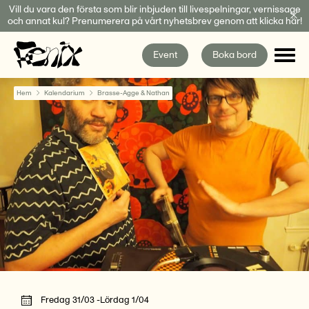
Fortsätt
Vill du vara den första som blir inbjuden till livespelningar, vernissage
och annat kul? Prenumerera på vårt nyhetsbrev genom att klicka här!
till
innehållet
Event
Boka bord
Hem
Kalendarium
Brasse-Agge & Nathan
Fredag 31/03 -Lördag 1/04