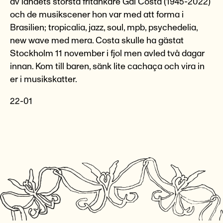
av landets största fritänkare Gal Costa (1945-2022)
och de musikscener hon var med att forma i
Brasilien; tropicalia, jazz, soul, mpb, psychedelia,
new wave med mera. Costa skulle ha gästat
Stockholm 11 november i fjol men avled två dagar
innan. Kom till baren, sänk lite cachaça och vira in
er i musikskatter.
22-01