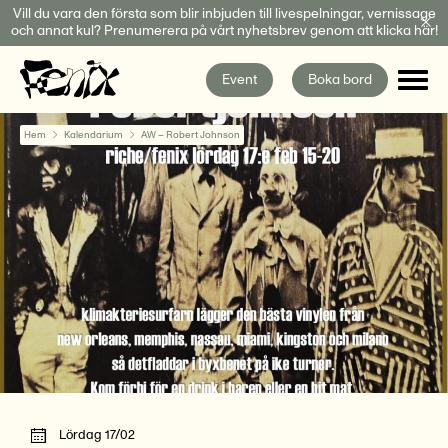
Fortsätt
Vill du vara den första som blir inbjuden till livespelningar, vernissage
och annat kul? Prenumerera på vårt nyhetsbrev genom att klicka här!
till
innehållet
Event
Boka bord
Hem
Kalendarium
AW – Robert Johnson
Lördag 17/02