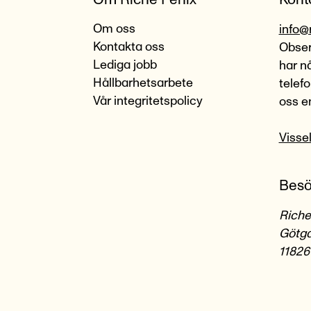
Om oss
info@
Kontakta oss
Observ
Lediga jobb
har n
Hållbarhetsarbete
telef
Vår integritetspolicy
oss e
Visse
Besö
Riche
Götga
11826