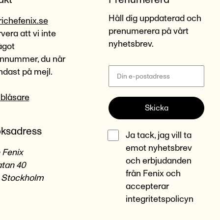
Håll dig uppdaterad och
richefenix.se
prenumerera på vårt
era att vi inte
nyhetsbrev.
ågot
onnummer, du når
ndast på mejl.
lblåsare
Skicka
ksadress
Ja tack, jag vill ta
emot nyhetsbrev
 Fenix
och erbjudanden
tan 40
från Fenix och
 Stockholm
accepterar
integritetspolicyn