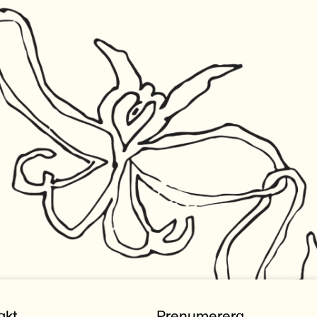
akt
Prenumerera