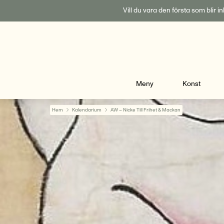
Fortsätt
Vill du vara den första som blir 
till
innehållet
Meny
Konst
Hem
Kalendarium
AW – Nicke Till Frihet & Mackan