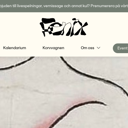
inbjuden till livespelningar, vernissage och annat kul? Prenumerera på vår
Kalendarium
Korvvagnen
Om oss
Event