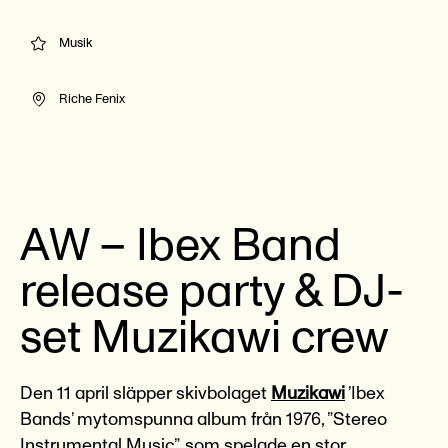
Musik
Riche Fenix
AW – Ibex Band
release party & DJ-
set Muzikawi crew
Den 11 april släpper skivbolaget
Muzikawi
’Ibex
Bands’ mytomspunna album från 1976, ”Stereo
Instrumental Music”, som spelade en stor