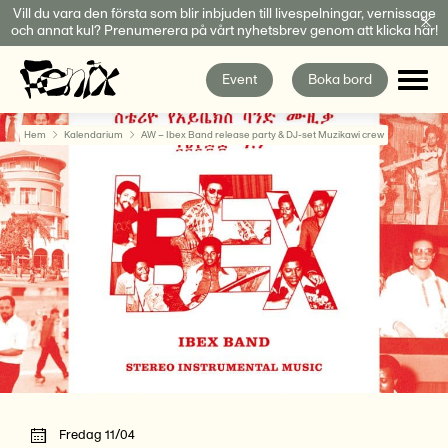
Fortsätt
Vill du vara den första som blir inbjuden till livespelningar, vernissage
och annat kul? Prenumerera på vårt nyhetsbrev genom att klicka här!
till
innehållet
Event
Boka bord
Hem
Kalendarium
AW – Ibex Band release party & DJ-set Muzikawi crew
Fredag 11/04