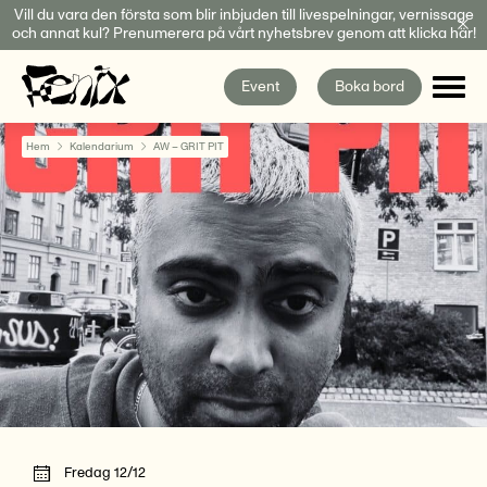
Fortsätt
Vill du vara den första som blir inbjuden till livespelningar, vernissage
och annat kul? Prenumerera på vårt nyhetsbrev genom att klicka här!
till
innehållet
Event
Boka bord
Hem
Kalendarium
AW – GRIT PIT
Fredag 12/12