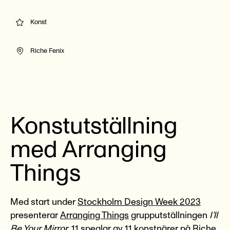
Konst
Riche Fenix
Konstutställning
med Arranging
Things
Med start under
Stockholm Design Week 2023
presenterar
Arranging Things
grupputställningen
I’ll
Be Your Mirror
, 11 speglar av 11 konstnärer på Riche