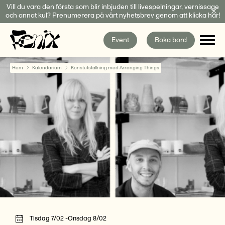
Fortsätt
Vill du vara den första som blir inbjuden till livespelningar, vernissage
och annat kul? Prenumerera på vårt nyhetsbrev genom att klicka här!
till
innehållet
Event
Boka bord
Hem
Kalendarium
Konstutställning med Arranging Things
Tisdag 7/02 -Onsdag 8/02